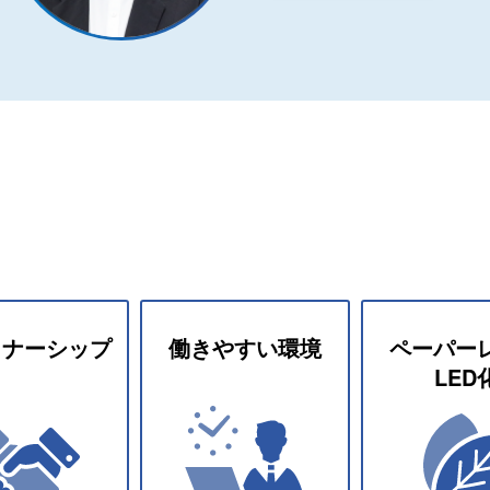
トナー
シップ
働きやすい
環境
ペーパー
LED