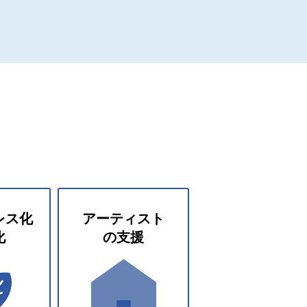
レス化
アーティスト
化
の支援